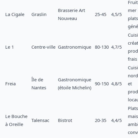
Frui
Brasserie Art
mer 
La Cigale
Graslin
25-45
4,5/5
Nouveau
plats
géné
Cuis
créat
Le 1
Centre-ville
Gastronomique
80-130
4,7/5
prod
frais
Cuis
nord
Île de
Gastronomique
Freia
90-150
4,8/5
et
Nantes
(étoile Michelin)
prod
loca
Plats
Le Bouche
mais
Talensac
Bistrot
20-35
4,4/5
à Oreille
amb
conv