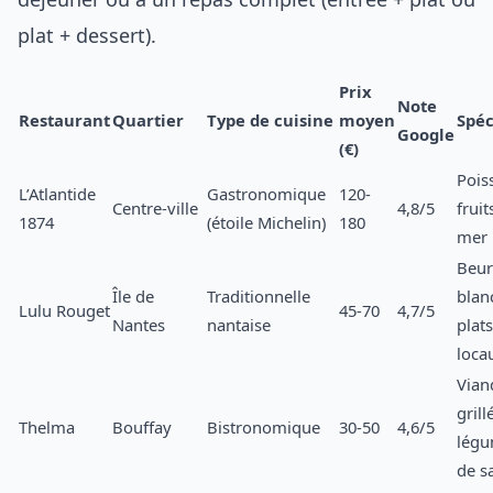
plat + dessert).
Prix
Note
Restaurant
Quartier
Type de cuisine
moyen
Spéc
Google
(€)
Pois
L’Atlantide
Gastronomique
120-
Centre-ville
4,8/5
fruit
1874
(étoile Michelin)
180
mer
Beur
Île de
Traditionnelle
blan
Lulu Rouget
45-70
4,7/5
Nantes
nantaise
plats
loca
Vian
grill
Thelma
Bouffay
Bistronomique
30-50
4,6/5
lég
de s