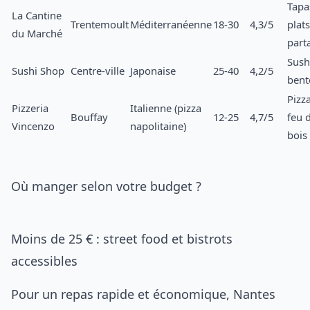
Tapa
La Cantine
Trentemoult
Méditerranéenne
18-30
4,3/5
plats
du Marché
part
Sush
Sushi Shop
Centre-ville
Japonaise
25-40
4,2/5
bent
Pizz
Pizzeria
Italienne (pizza
Bouffay
12-25
4,7/5
feu 
Vincenzo
napolitaine)
bois
Où manger selon votre budget ?
Moins de 25 € : street food et bistrots
accessibles
Pour un repas rapide et économique, Nantes