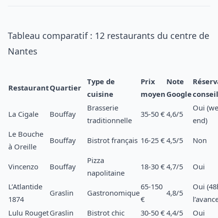
Tableau comparatif : 12 restaurants du centre de
Nantes
Type de
Prix
Note
Réserv
Restaurant
Quartier
cuisine
moyen
Google
consei
Brasserie
Oui (we
La Cigale
Bouffay
35-50 €
4,6/5
traditionnelle
end)
Le Bouche
Bouffay
Bistrot français
16-25 €
4,5/5
Non
à Oreille
Pizza
Vincenzo
Bouffay
18-30 €
4,7/5
Oui
napolitaine
L’Atlantide
65-150
Oui (48
Graslin
Gastronomique
4,8/5
1874
€
l’avance
Lulu Rouget
Graslin
Bistrot chic
30-50 €
4,4/5
Oui