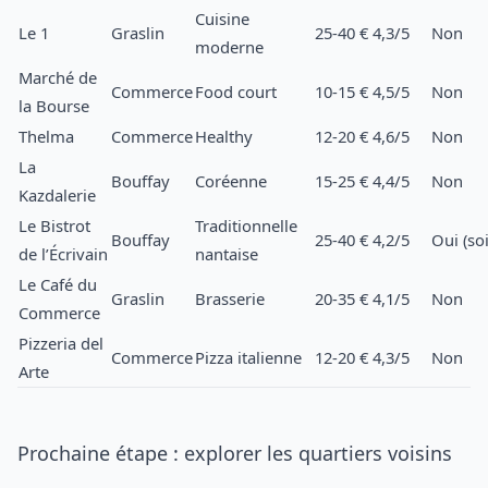
Cuisine
Le 1
Graslin
25-40 €
4,3/5
Non
moderne
Marché de
Commerce
Food court
10-15 €
4,5/5
Non
la Bourse
Thelma
Commerce
Healthy
12-20 €
4,6/5
Non
La
Bouffay
Coréenne
15-25 €
4,4/5
Non
Kazdalerie
Le Bistrot
Traditionnelle
Bouffay
25-40 €
4,2/5
Oui (soi
de l’Écrivain
nantaise
Le Café du
Graslin
Brasserie
20-35 €
4,1/5
Non
Commerce
Pizzeria del
Commerce
Pizza italienne
12-20 €
4,3/5
Non
Arte
Prochaine étape : explorer les quartiers voisins